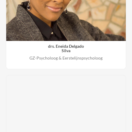
69910562625
drs. Eneida Delgado
Silva
GZ-Psycholoog & Eerstelijnspsycholoog
BIG-registratie
29910650125