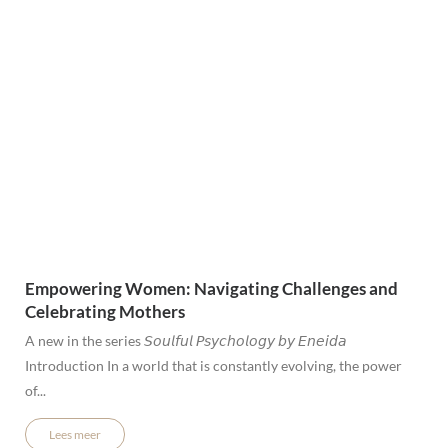
Empowering Women: Navigating Challenges and
Celebrating Mothers
A new in the series 𝘚𝘰𝘶𝘭𝘧𝘶𝘭 𝘗𝘴𝘺𝘤𝘩𝘰𝘭𝘰𝘨𝘺 𝘣𝘺 𝘌𝘯𝘦𝘪𝘥𝘢
Introduction In a world that is constantly evolving, the power
of...
Lees meer