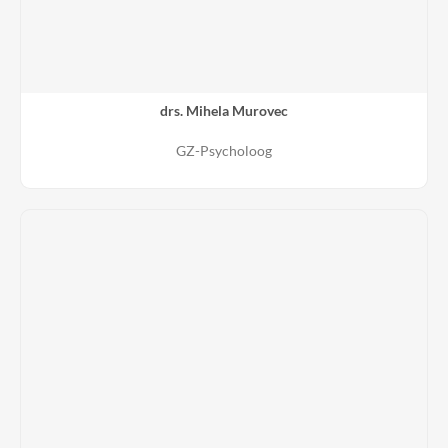
drs. Mihela Murovec
GZ-Psycholoog
BIG-registratie
19912018225