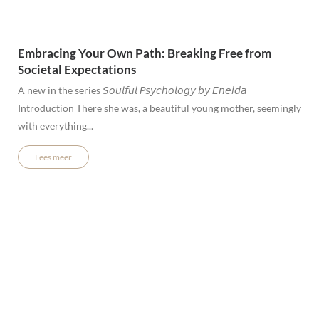
Embracing Your Own Path: Breaking Free from
Societal Expectations
A new in the series 𝘚𝘰𝘶𝘭𝘧𝘶𝘭 𝘗𝘴𝘺𝘤𝘩𝘰𝘭𝘰𝘨𝘺 𝘣𝘺 𝘌𝘯𝘦𝘪𝘥𝘢
Introduction There she was, a beautiful young mother, seemingly
with everything...
Lees meer