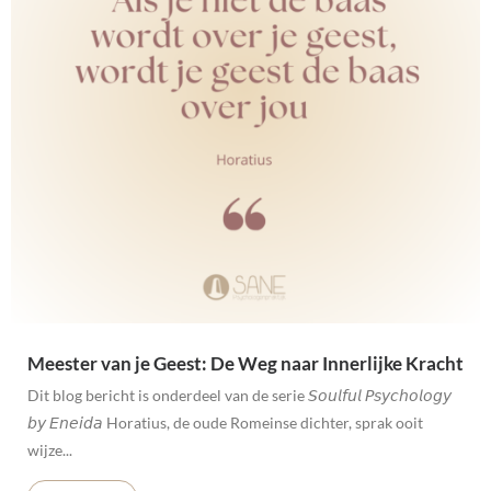
Meester van je Geest: De Weg naar Innerlijke Kracht
Dit blog bericht is onderdeel van de serie 𝘚𝘰𝘶𝘭𝘧𝘶𝘭 𝘗𝘴𝘺𝘤𝘩𝘰𝘭𝘰𝘨𝘺
𝘣𝘺 𝘌𝘯𝘦𝘪𝘥𝘢 Horatius, de oude Romeinse dichter, sprak ooit
wijze...