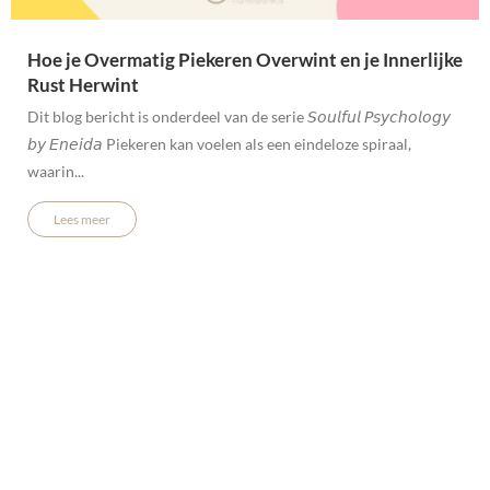
Hoe je Overmatig Piekeren Overwint en je Innerlijke
Rust Herwint
Dit blog bericht is onderdeel van de serie 𝘚𝘰𝘶𝘭𝘧𝘶𝘭 𝘗𝘴𝘺𝘤𝘩𝘰𝘭𝘰𝘨𝘺
𝘣𝘺 𝘌𝘯𝘦𝘪𝘥𝘢 Piekeren kan voelen als een eindeloze spiraal,
waarin...
Lees meer