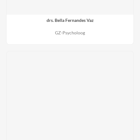
drs. Bella Fernandes Vaz
GZ-Psycholoog
BIG-registratie
69039720230