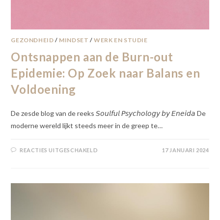
GEZONDHEID
/
MINDSET
/
WERK EN STUDIE
Ontsnappen aan de Burn-out
Epidemie: Op Zoek naar Balans en
Voldoening
De zesde blog van de reeks 𝘚𝘰𝘶𝘭𝘧𝘶𝘭 𝘗𝘴𝘺𝘤𝘩𝘰𝘭𝘰𝘨𝘺 𝘣𝘺 𝘌𝘯𝘦𝘪𝘥𝘢 De
moderne wereld lijkt steeds meer in de greep te…
REACTIES UITGESCHAKELD
17 JANUARI 2024