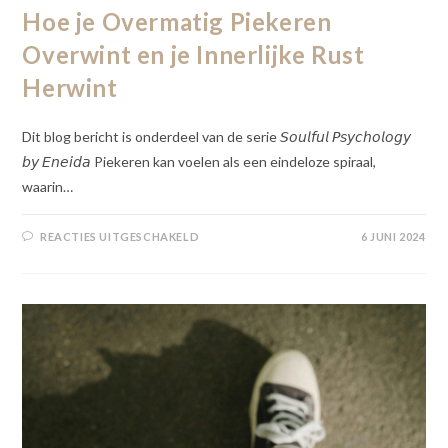
Hoe je Overmatig Piekeren
Overwint en je Innerlijke Rust
Herwint
Dit blog bericht is onderdeel van de serie 𝘚𝘰𝘶𝘭𝘧𝘶𝘭 𝘗𝘴𝘺𝘤𝘩𝘰𝘭𝘰𝘨𝘺
𝘣𝘺 𝘌𝘯𝘦𝘪𝘥𝘢 Piekeren kan voelen als een eindeloze spiraal,
waarin…
REACTIES UITGESCHAKELD
6 JUNI 2024