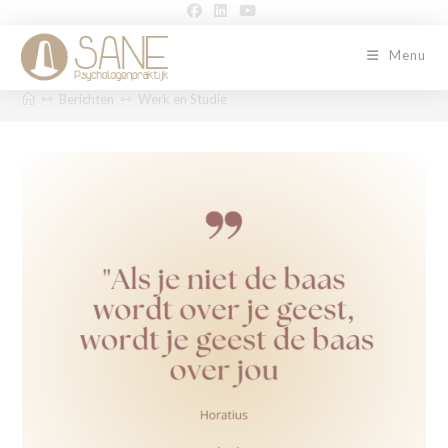
Menu
⧟
Berichten
⧟
Werk en Studie