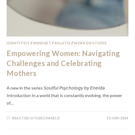
IDENTITEIT
/
MINDSET
/
RELATIE
/
WERK EN STUDIE
Empowering Women: Navigating
Challenges and Celebrating
Mothers
A new in the series 𝘚𝘰𝘶𝘭𝘧𝘶𝘭 𝘗𝘴𝘺𝘤𝘩𝘰𝘭𝘰𝘨𝘺 𝘣𝘺 𝘌𝘯𝘦𝘪𝘥𝘢
Introduction In a world that is constantly evolving, the power
of…
REACTIES UITGESCHAKELD
13 JUNI 2024