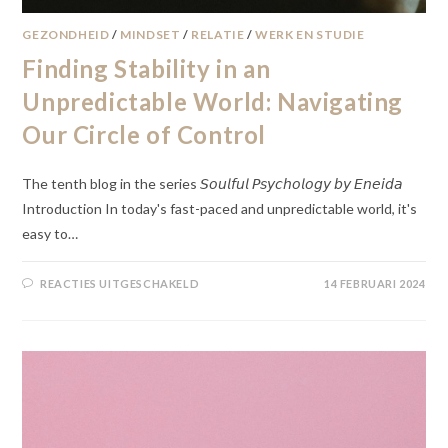
GEZONDHEID
/
MINDSET
/
RELATIE
/
WERK EN STUDIE
Finding Stability in an
Unpredictable World: Navigating
Our Circle of Control
The tenth blog in the series 𝘚𝘰𝘶𝘭𝘧𝘶𝘭 𝘗𝘴𝘺𝘤𝘩𝘰𝘭𝘰𝘨𝘺 𝘣𝘺 𝘌𝘯𝘦𝘪𝘥𝘢
Introduction In today's fast-paced and unpredictable world, it's
easy to…
REACTIES UITGESCHAKELD
14 FEBRUARI 2024