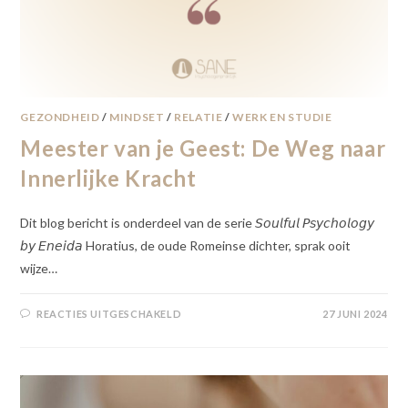
GEZONDHEID
/
MINDSET
/
RELATIE
/
WERK EN STUDIE
Meester van je Geest: De Weg naar
Innerlijke Kracht
Dit blog bericht is onderdeel van de serie 𝘚𝘰𝘶𝘭𝘧𝘶𝘭 𝘗𝘴𝘺𝘤𝘩𝘰𝘭𝘰𝘨𝘺
𝘣𝘺 𝘌𝘯𝘦𝘪𝘥𝘢 Horatius, de oude Romeinse dichter, sprak ooit
wijze…
REACTIES UITGESCHAKELD
27 JUNI 2024